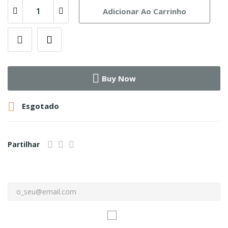
Adicionar Ao Carrinho
Buy Now

Esgotado
Partilhar