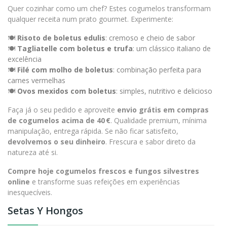
Quer cozinhar como um chef? Estes cogumelos transformam
qualquer receita num prato gourmet. Experimente:
🍽️
Risoto de boletus edulis
: cremoso e cheio de sabor
🍽️
Tagliatelle com boletus e trufa
: um clássico italiano de
excelência
🍽️
Filé com molho de boletus
: combinação perfeita para
carnes vermelhas
🍽️
Ovos mexidos com boletus
: simples, nutritivo e delicioso
Faça já o seu pedido e aproveite
envio grátis em compras
de cogumelos acima de 40 €
. Qualidade premium, mínima
manipulação, entrega rápida. Se não ficar satisfeito,
devolvemos o seu dinheiro
. Frescura e sabor direto da
natureza até si.
Compre hoje cogumelos frescos e fungos silvestres
online
e transforme suas refeições em experiências
inesquecíveis.
Setas Y Hongos