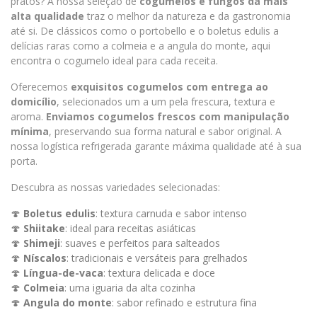
pratos? A nossa seleção de
cogumelos e fungos da mais
alta qualidade
traz o melhor da natureza e da gastronomia
até si. De clássicos como o
portobello
e o
boletus edulis
a
delícias raras como a
colmeia
e a
angula do monte
, aqui
encontra o cogumelo ideal para cada receita.
Oferecemos
exquisitos cogumelos com entrega ao
domicílio
, selecionados um a um pela frescura, textura e
aroma.
Enviamos cogumelos frescos com manipulação
mínima
, preservando sua forma natural e sabor original. A
nossa logística refrigerada garante máxima qualidade até à sua
porta.
Descubra as nossas variedades selecionadas:
🍄
Boletus edulis
: textura carnuda e sabor intenso
🍄
Shiitake
: ideal para receitas asiáticas
🍄
Shimeji
: suaves e perfeitos para salteados
🍄
Níscalos
: tradicionais e versáteis para grelhados
🍄
Língua-de-vaca
: textura delicada e doce
🍄
Colmeia
: uma iguaria da alta cozinha
🍄
Angula do monte
: sabor refinado e estrutura fina