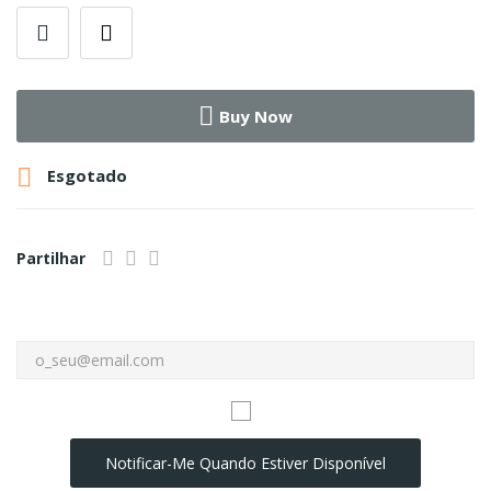
Buy Now

Esgotado
Partilhar
Notificar-Me Quando Estiver Disponível