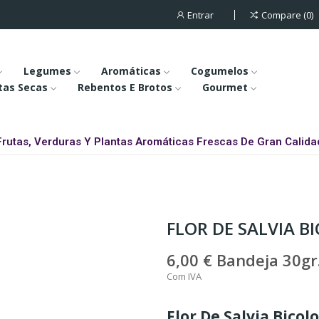
Entrar
Compare
0
Legumes
Aromáticas
Cogumelos
tas Secas
Rebentos E Brotos
Gourmet
Frutas, Verduras Y Plantas Aromáticas Frescas De Gran Calida
FLOR DE SALVIA B
6,00 €
Bandeja 30gr
Com IVA
Flor De Salvia Bicol