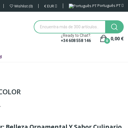
Português PT
€
EUR
Wishlist
0
¿Ready to Chat?:
0,00 €
0
+34 608 558 146
d
ICOLOR
.
or: Belleza Ornamental Y Sabor Culinario