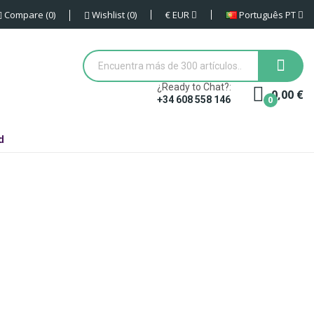
€
EUR
Português PT
Compare
0
Wishlist
0
¿Ready to Chat?:
0,00 €
0
+34 608 558 146
d