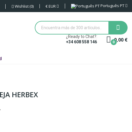
Português PT
€
EUR
Wishlist
0
¿Ready to Chat?:
0,00 €
0
+34 608 558 146
d
EJA HERBEX
.