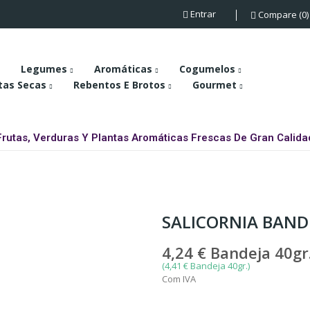
Entrar
Compare
0
Legumes
Aromáticas
Cogumelos
tas Secas
Rebentos E Brotos
Gourmet
Frutas, Verduras Y Plantas Aromáticas Frescas De Gran Calida
SALICORNIA BAND
4,24 €
Bandeja 40gr
(4,41 € Bandeja 40gr.)
Com IVA