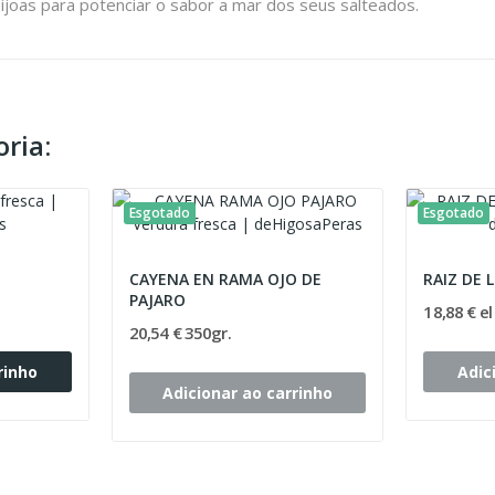
oas para potenciar o sabor a mar dos seus salteados.
ria:
Esgotado
Esgotado
CAYENA EN RAMA OJO DE
RAIZ DE 
PAJARO
18,88 € el
20,54 € 350gr.
rinho
Adic
Adicionar ao carrinho