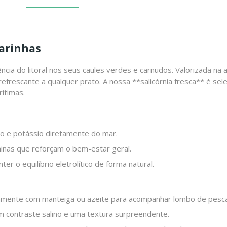
Marinhas
ência do litoral nos seus caules verdes e carnudos. Valorizada na
refrescante a qualquer prato. A nossa **salicórnia fresca** é se
rítimas.
io e potássio diretamente do mar.
minas que reforçam o bem-estar geral.
er o equilíbrio eletrolítico de forma natural.
amente com manteiga ou azeite para acompanhar lombo de pesc
um contraste salino e uma textura surpreendente.