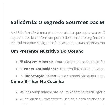
Salicórnia: O Segredo Gourmet Das 
A **Salicórnia** é uma planta suculenta que captura a ess
capacidade de conferir um ponto de salinidade orgânica e 
e suculenta que realça a sofisticação das suas receitas ma
Um Presente Nutritivo Do Oceano
🛡️
Rica em Minerais
: Fonte natural de iodo, magnés
✨
Poder Antioxidante
: Contém flavonoides e vita
💧
Hidratação Salina
: A sua composição ajuda a mant
Como Brilhar Na Cozinha
🐟 **Acompanhamento de Peixes**: Salteada ligeir
🥗 **Saladas Crocantes**: Use crua para adicionar 