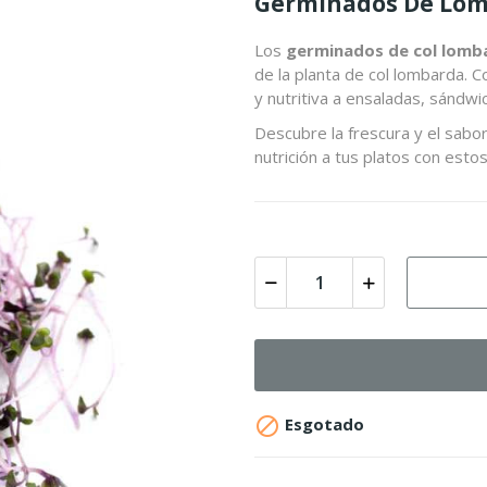
Germinados De Lo
Los
germinados de col lomb
de la planta de col lombarda. C
y nutritiva a ensaladas, sándw
Descubre la frescura y el sabo
nutrición a tus platos con est

Esgotado