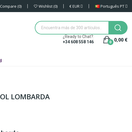
€
EUR
Português PT
Compare
0
Wishlist
0
¿Ready to Chat?:
0,00 €
0
+34 608 558 146
d
COL LOMBARDA