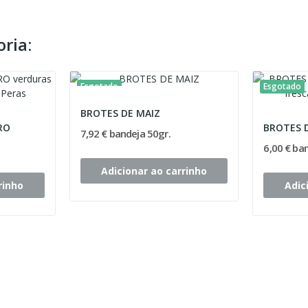
ria:
Esgotado
Esgotado
BROTES DE MAIZ
RO
BROTES 
7,92 € bandeja 50gr.
6,00 € ba
Adicionar ao carrinho
rinho
Adic