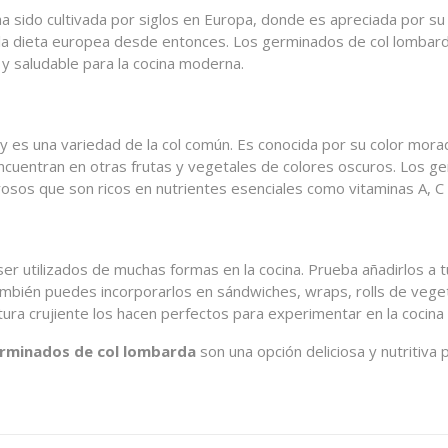
sido cultivada por siglos en Europa, donde es apreciada por su di
 la dieta europea desde entonces. Los germinados de col lombard
y saludable para la cocina moderna.
y es una variedad de la col común. Es conocida por su color morad
cuentran en otras frutas y vegetales de colores oscuros. Los ge
rosos que son ricos en nutrientes esenciales como vitaminas A, C 
r utilizados de muchas formas en la cocina. Prueba añadirlos a t
mbién puedes incorporarlos en sándwiches, wraps, rolls de vegeta
xtura crujiente los hacen perfectos para experimentar en la cocin
rminados de col lombarda
son una opción deliciosa y nutritiva 