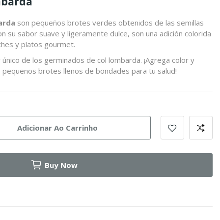
mbarda
arda
son pequeños brotes verdes obtenidos de las semillas
on su sabor suave y ligeramente dulce, son una adición colorida
iches y platos gourmet.
r único de los germinados de col lombarda. ¡Agrega color y
os pequeños brotes llenos de bondades para tu salud!
Adicionar Ao Carrinho
Buy Now