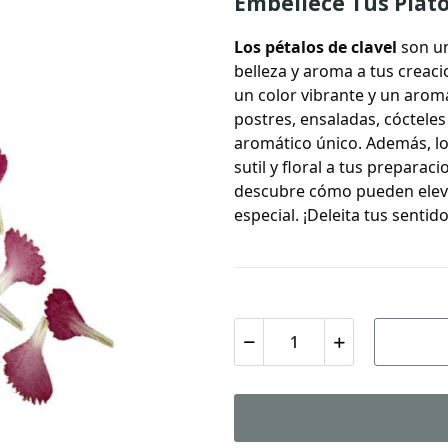
Embellece Tus Plato
Los
pétalos de clavel
son un
belleza y aroma a tus creaci
un color vibrante y un aroma
postres, ensaladas, cócteles
aromático único. Además, lo
sutil y floral a tus preparac
descubre cómo pueden elevar
especial. ¡Deleita tus sentid