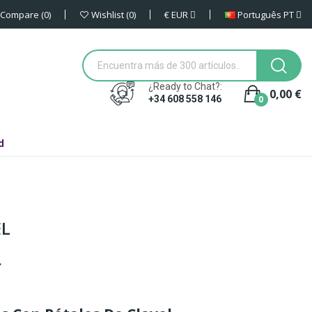
€
EUR
Português PT
Compare
0
Wishlist
0
¿Ready to Chat?:
0,00 €
0
+34 608 558 146
d
EL
.