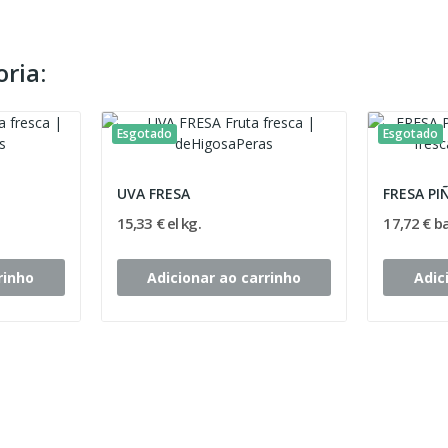
ria:
Esgotado
Esgotado
UVA FRESA
FRESA PI
15,33 € el kg.
17,72 € b
rinho
Adicionar ao carrinho
Adic