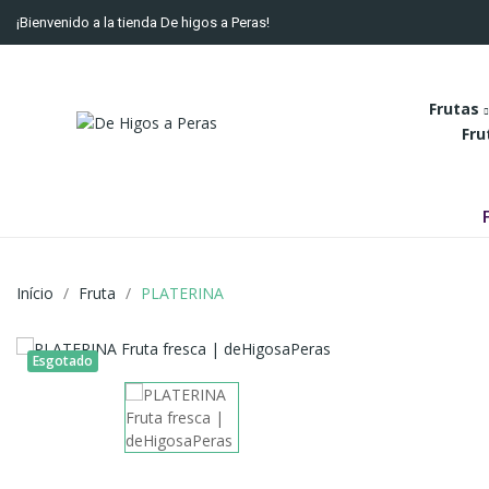
¡Bienvenido a la tienda De higos a Peras!
Frutas
Fru
Início
Fruta
PLATERINA
Esgotado