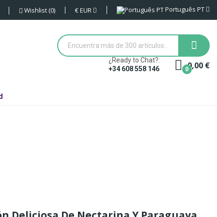
Português PT
€
EUR
Wishlist
0
¿Ready to Chat?:
0,00 €
0
+34 608 558 146
d
ón Deliciosa De Nectarina Y Paraguaya