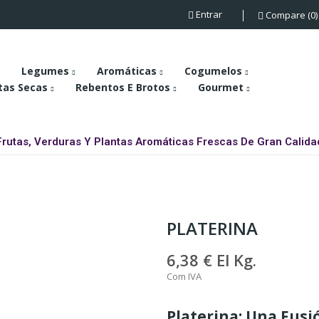
Entrar
Compare
0
Legumes
Aromáticas
Cogumelos
tas Secas
Rebentos E Brotos
Gourmet
Frutas, Verduras Y Plantas Aromáticas Frescas De Gran Calida
PLATERINA
6,38 €
El Kg.
Com IVA
Platerina: Una Fusi