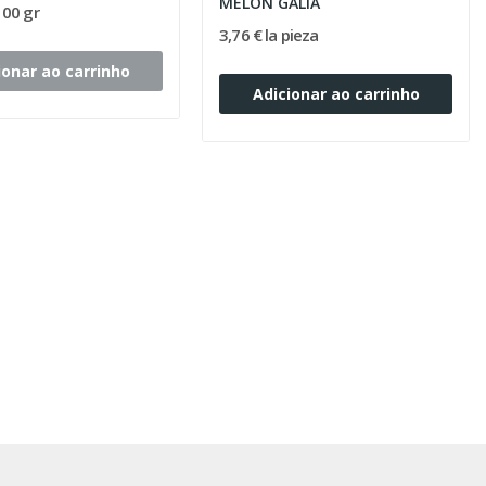
MELON GALIA
100 gr
3,76 € la pieza
ionar ao carrinho
Adicionar ao carrinho