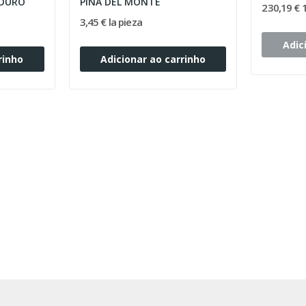
DURO
PIÑA DEL MONTE
230,19 € 
3,45 € la pieza
Adic
rinho
Adicionar ao carrinho