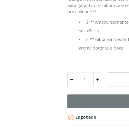
para garantir um sabor doce i
proximidade**.
🥭 **Amadurecimento N
suculência.
✅ **Sabor da Nossa Te
aroma potente e doce.

Esgotado