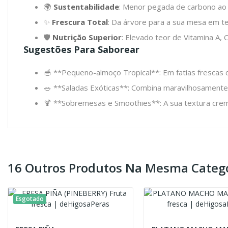
🌍
Sustentabilidade
: Menor pegada de carbono ao 
✨
Frescura Total
: Da árvore para a sua mesa em t
🛡️
Nutrição Superior
: Elevado teor de Vitamina A, 
Sugestões Para Saborear
🥣 **Pequeno-almoço Tropical**: Em fatias frescas 
🥗 **Saladas Exóticas**: Combina maravilhosamente 
🍹 **Sobremesas e Smoothies**: A sua textura cremo
16 Outros Produtos Na Mesma Catego
Esgotado