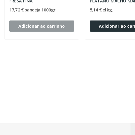
FRESA PIÑA
PLATANO MACHO MA
17,72 € bandeja 1000gr.
5,14 € el kg.
Adicionar ao carrinho
Adicionar ao car