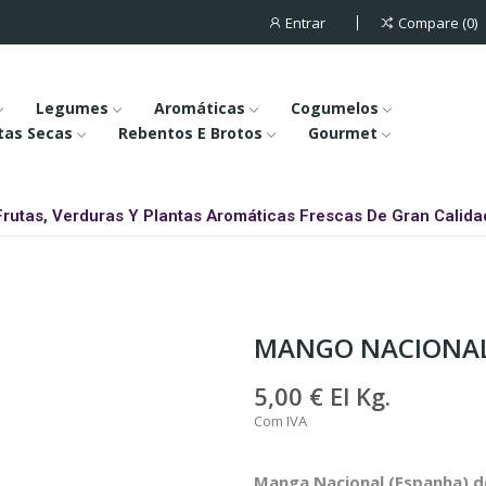
Entrar
Compare
0
Legumes
Aromáticas
Cogumelos
tas Secas
Rebentos E Brotos
Gourmet
Frutas, Verduras Y Plantas Aromáticas Frescas De Gran Calida
MANGO NACIONA
5,00 €
El Kg.
Com IVA
Manga Nacional (Espanha) d