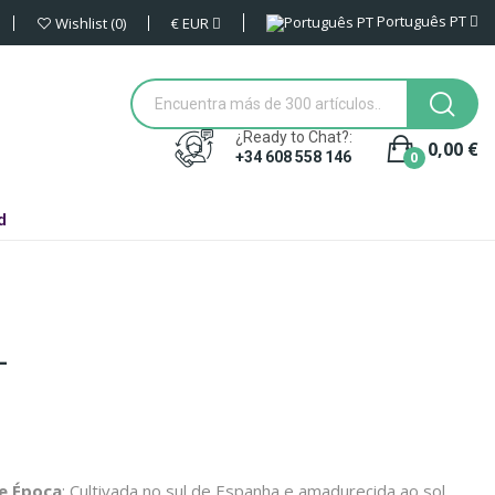
Português PT
€
EUR
Wishlist
0
¿Ready to Chat?:
0,00 €
0
+34 608 558 146
d
L
e Época
: Cultivada no sul de Espanha e amadurecida ao sol