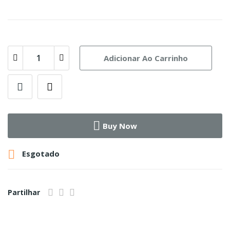
Adicionar Ao Carrinho
Buy Now

Esgotado
Partilhar