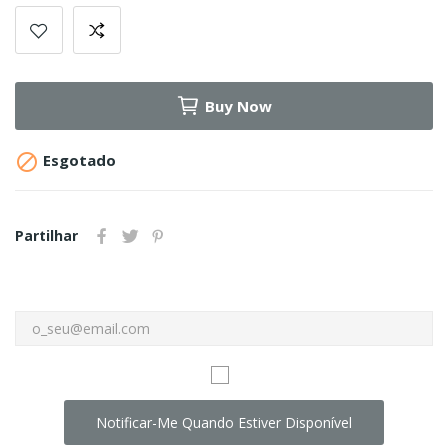
Buy Now

Esgotado
Partilhar
Notificar-Me Quando Estiver Disponível