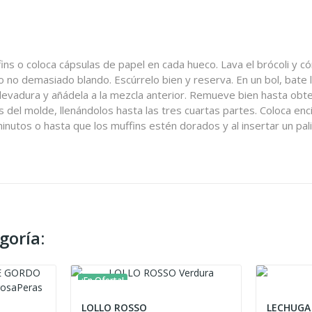
ns o coloca cápsulas de papel en cada hueco. Lava el brócoli y c
 no demasiado blando. Escúrrelo bien y reserva. En un bol, bate l
a levadura y añádela a la mezcla anterior. Remueve bien hasta o
s del molde, llenándolos hasta las tres cuartas partes. Coloca en
tos o hasta que los muffins estén dorados y al insertar un palillo 
goría:
¡En Oferta!
LOLLO ROSSO
LECHUGA