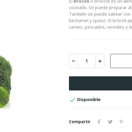
El
brócoli
o
broccoli
es un alim
cocinado. Se puede preparar al 
También se puede saltear con ac
bechamel y queso. El brócoli ap
carnes, pescados, cereales y 

Disponible
Compartir