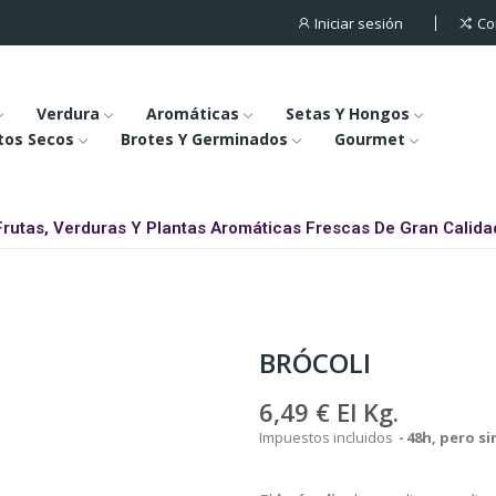
Iniciar sesión
Co
Verdura
Aromáticas
Setas Y Hongos
tos Secos
Brotes Y Germinados
Gourmet
Frutas, Verduras Y Plantas Aromáticas Frescas De Gran Calida
BRÓCOLI
6,49 €
El Kg.
Impuestos incluidos
48h, pero s