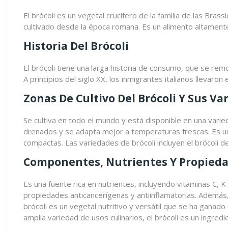
El brócoli es un vegetal crucífero de la familia de las Brassi
cultivado desde la época romana. Es un alimento altament
Historia Del Brócoli
El brócoli tiene una larga historia de consumo, que se remon
A principios del siglo XX, los inmigrantes italianos llevar
Zonas De Cultivo Del Brócoli Y Sus Va
Se cultiva en todo el mundo y está disponible en una vari
drenados y se adapta mejor a temperaturas frescas. Es un
compactas. Las variedades de brócoli incluyen el brócoli de 
Componentes, Nutrientes Y Propiedad
Es una fuente rica en nutrientes, incluyendo vitaminas C, 
propiedades anticancerígenas y antiinflamatorias. Además,
brócoli es un vegetal nutritivo y versátil que se ha ganad
amplia variedad de usos culinarios, el brócoli es un ingredi