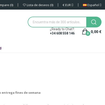
€
EUR
Español
mpare
0
Lista de deseos
0
¿Ready to Chat?:
0,00 €
0
+34 608 558 146
d
in entrega fines de semana