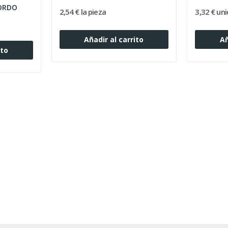
ORDO
2,54 € la pieza
3,32 € un
Añadir al carrito
Añ
ito