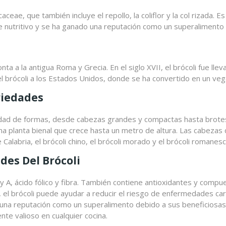
caceae, que también incluye el repollo, la coliflor y la col rizada. 
e nutritivo y se ha ganado una reputación como un superalimento 
ta a la antigua Roma y Grecia. En el siglo XVII, el brócoli fue lle
on el brócoli a los Estados Unidos, donde se ha convertido en un ve
riedades
edad de formas, desde cabezas grandes y compactas hasta brotes p
a planta bienal que crece hasta un metro de altura. Las cabezas
Calabria, el brócoli chino, el brócoli morado y el brócoli romanesc
es Del Brócoli
K y A, ácido fólico y fibra. También contiene antioxidantes y co
 el brócoli puede ayudar a reducir el riesgo de enfermedades card
o una reputación como un superalimento debido a sus beneficiosas 
ente valioso en cualquier cocina.