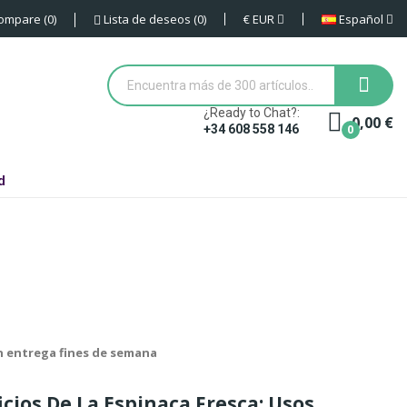
€
EUR
Español
ompare
0
Lista de deseos
0
¿Ready to Chat?:
0,00 €
0
+34 608 558 146
d
in entrega fines de semana
icios De La
Espinaca Fresca
: Usos,