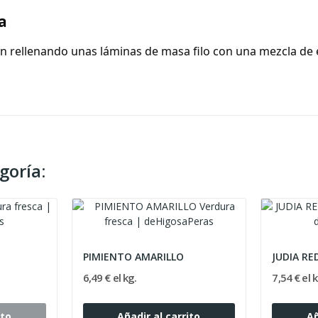
a
n rellenando unas láminas de masa filo con una mezcla de 
goría:
PIMIENTO AMARILLO
JUDIA R
6,49 € el kg.
7,54 € el k
ito
Añadir al carrito
Añ