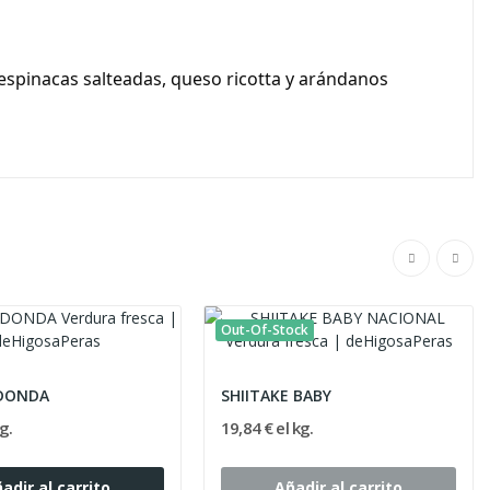
espinacas salteadas, queso ricotta y arándanos
Out-Of-Stock
EDONDA
SHIITAKE BABY
g.
19,84 € el kg.
adir al carrito
Añadir al carrito