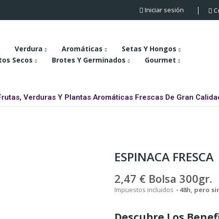
Iniciar sesión
C
Verdura
Aromáticas
Setas Y Hongos
tos Secos
Brotes Y Germinados
Gourmet
Frutas, Verduras Y Plantas Aromáticas Frescas De Gran Calida
ESPINACA FRESCA
2,47 €
Bolsa 300gr.
Impuestos incluidos
48h, pero s
Descubre Los Benef