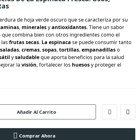
tas
erdura de hoja verde oscuro que se caracteriza por su
taminas
,
minerales
y
antioxidantes
. Tiene un sabor
 que combina bien con otros ingredientes como el
 las
frutas secas
.
La espinaca
se puede consumir tanto
saladas
,
cremas
,
sopas
,
tortillas
,
empanadillas
o
sátil
y
saludable
que aporta beneficios para la salud
mejorar la
visión
, fortalecer los
huesos
y proteger el
Añadir Al Carrito
Comprar Ahora