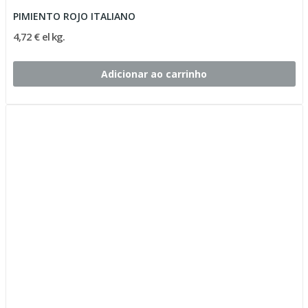
PIMIENTO ROJO ITALIANO
4,72 € el kg.
Adicionar ao carrinho