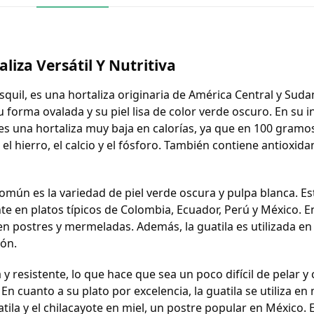
liza Versátil Y Nutritiva
quil, es una hortaliza originaria de América Central y Sud
 forma ovalada y su piel lisa de color verde oscuro. En su in
 es una hortaliza muy baja en calorías, ya que en 100 gramo
mo el hierro, el calcio y el fósforo. También contiene antiox
omún es la variedad de piel verde oscura y pulpa blanca. Est
e en platos típicos de Colombia, Ecuador, Perú y México. Ent
n postres y mermeladas. Además, la guatila es utilizada en
ión.
 y resistente, lo que hace que sea un poco difícil de pelar y 
 En cuanto a su plato por excelencia, la guatila se utiliza e
ila y el chilacayote en miel, un postre popular en México. E