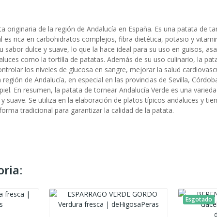
a originaria de la región de Andalucía en España. Es una patata de t
l es rica en carbohidratos complejos, fibra dietética, potasio y vitam
 su sabor dulce y suave, lo que la hace ideal para su uso en guisos, 
aluces como la tortilla de patatas. Además de su uso culinario, la pa
rolar los niveles de glucosa en sangre, mejorar la salud cardiovascula
 la región de Andalucía, en especial en las provincias de Sevilla, Cór
iel. En resumen, la patata de tornear Andalucía Verde es una varieda
e y suave. Se utiliza en la elaboración de platos típicos andaluces y t
forma tradicional para garantizar la calidad de la patata.
ria:
Esgotado