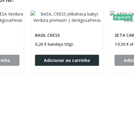
Esgotado
BASIL CRESS
SETA CA
6,26 € bandeja 50gr.
19,50 € el
rinho
Adicionar ao carrinho
Adic