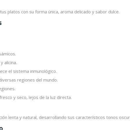
tus platos con su forma única, aroma delicado y sabor dulce.
s
sámicos.
 alicina.
lece el sistema inmunológico.
 diversas regiones del mundo.
egiones.
resco y seco, lejos de la luz directa.
n lenta y natural, desarrollando sus característicos tonos oscuro
o