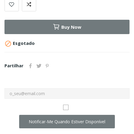
Buy Now

Esgotado
Partilhar
Notificar-Me Quando Estiver Disponível