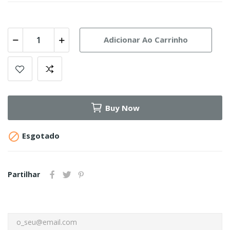
Adicionar Ao Carrinho
Buy Now

Esgotado
Partilhar