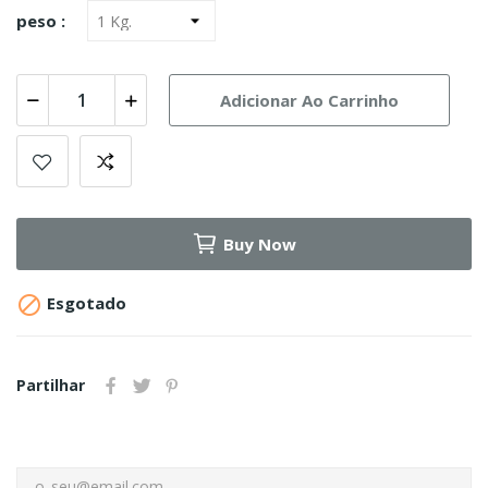
peso :
Adicionar Ao Carrinho
Buy Now

Esgotado
Partilhar