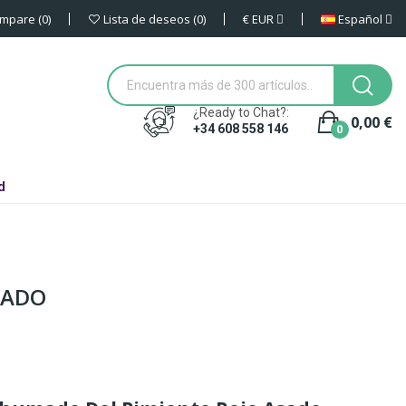
€
EUR
Español
mpare
0
Lista de deseos
0
¿Ready to Chat?:
0,00 €
0
+34 608 558 146
d
SADO