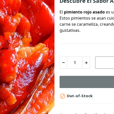
Descubre El Sabor 
El
pimiento rojo asado
es u
Estos pimientos se asan cui
carne se carameliza, creand
gustativas.

Out-of-Stock