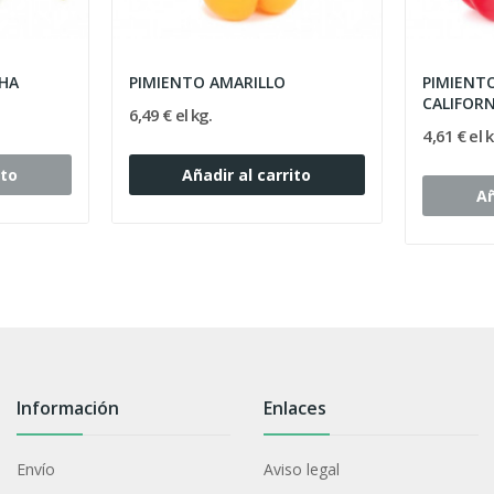
CHA
PIMIENTO AMARILLO
PIMIENT
CALIFORN
6,49 € el kg.
4,61 € el k
ito
Añadir al carrito
Añ
Información
Enlaces
Envío
Aviso legal