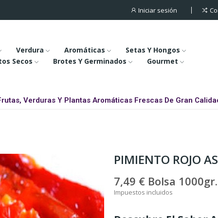
Iniciar sesión
Co
Verdura
Aromáticas
Setas Y Hongos
tos Secos
Brotes Y Germinados
Gourmet
Frutas, Verduras Y Plantas Aromáticas Frescas De Gran Calida
PIMIENTO ROJO A
7,49 €
Bolsa 1000gr.
Impuestos incluidos