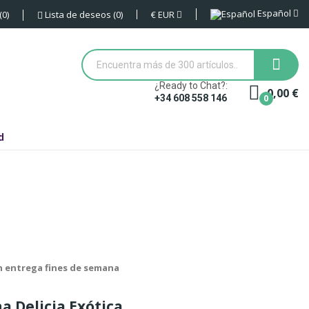
Español
€
EUR
0
Lista de deseos
0
¿Ready to Chat?:
0,00 €
0
+34 608 558 146
d
in entrega fines de semana
a Delicia Exótica