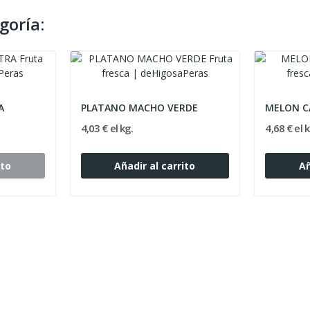
goría:
A
PLATANO MACHO VERDE
MELON C
4,03 € el kg.
4,68 € el k
ito
Añadir al carrito
Añ