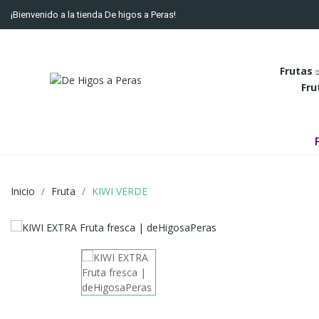
¡Bienvenido a la tienda De higos a Peras!
Frutas
Fru
Inicio
Fruta
KIWI VERDE