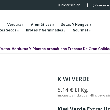
Iniciar sesión
Compare
Verdura
Aromáticas
Setas Y Hongos
tos Secos
Brotes Y Germinados
Gourmet
Frutas, Verduras Y Plantas Aromáticas Frescas De Gran Calida
KIWI VERDE
5,14 €
El Kg.
Impuestos incluidos
48h, pero s
Kiwi Verde Extra: Un