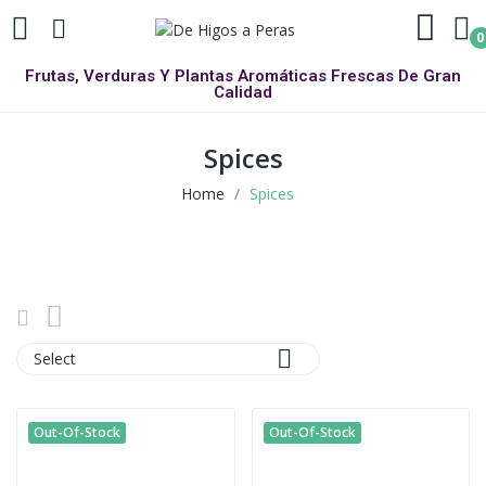
0
Frutas, Verduras Y Plantas Aromáticas Frescas De Gran
Calidad
Spices
Home
Spices

Select
Out-Of-Stock
Out-Of-Stock