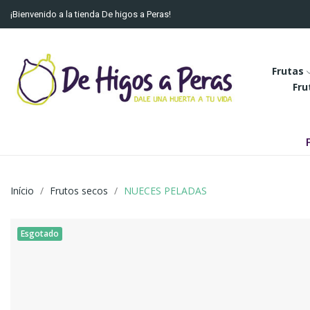
¡Bienvenido a la tienda De higos a Peras!
Frutas
Fru
Início
Frutos secos
NUECES PELADAS
Esgotado