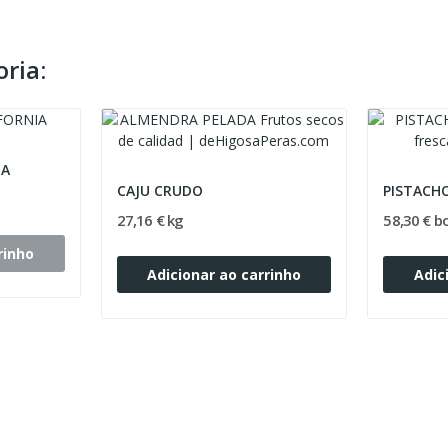
ria:
IA
CAJU CRUDO
PISTACH
27,16 € kg
58,30 € b
rinho
Adicionar ao carrinho
Adic