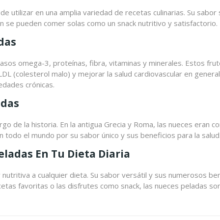
e utilizar en una amplia variedad de recetas culinarias. Su sabor
 se pueden comer solas como un snack nutritivo y satisfactorio.
das
sos omega-3, proteínas, fibra, vitaminas y minerales. Estos frut
 LDL (colesterol malo) y mejorar la salud cardiovascular en gener
medades crónicas.
adas
argo de la historia. En la antigua Grecia y Roma, las nueces eran 
 en todo el mundo por su sabor único y sus beneficios para la salud
eladas En Tu Dieta Diaria
nutritiva a cualquier dieta. Su sabor versátil y sus numerosos ben
ecetas favoritas o las disfrutes como snack, las nueces peladas s