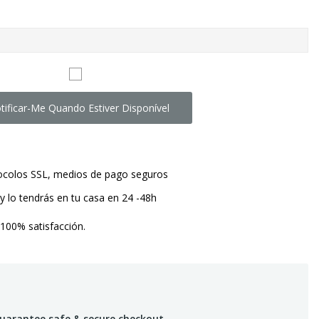
tificar-Me Quando Estiver Disponível
tocolos SSL, medios de pago seguros
y lo tendrás en tu casa en 24 -48h
 100% satisfacción.
uarantee safe & secure checkout