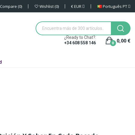
€
EUR
Português PT
Compare
0
Wishlist
0
¿Ready to Chat?:
0,00 €
0
+34 608 558 146
d