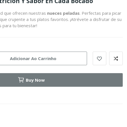
trición Y Sabor En Cada Bocado
lud que ofrecen nuestras
nueces peladas
. Perfectas para picar
ue crujiente a tus platos favoritos. ¡Atrévete a disfrutar de su
s para tu bienestar!
Adicionar Ao Carrinho
Buy Now