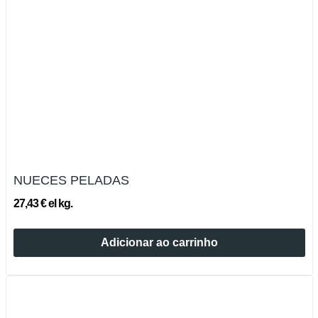
NUECES PELADAS
27,43 € el kg.
Adicionar ao carrinho
Esgotado