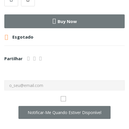
Buy Now

Esgotado
Partilhar
Notificar-Me Quando Estiver Disponível