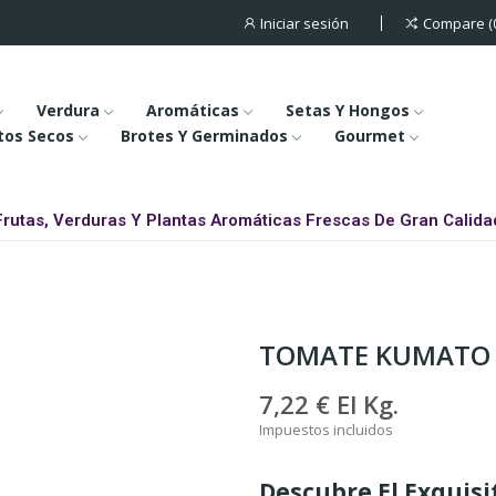
Iniciar sesión
Compare
Verdura
Aromáticas
Setas Y Hongos
tos Secos
Brotes Y Germinados
Gourmet
Frutas, Verduras Y Plantas Aromáticas Frescas De Gran Calida
TOMATE KUMATO
7,22 €
El Kg.
Impuestos incluidos
Descubre El Exquis