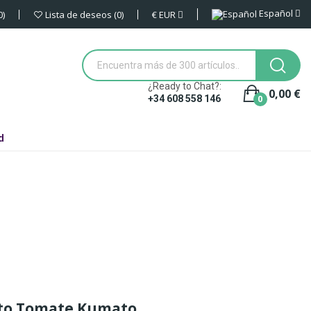
Español
€
EUR
0
Lista de deseos
0
¿Ready to Chat?:
0,00 €
0
+34 608 558 146
d
ito Tomate Kumato