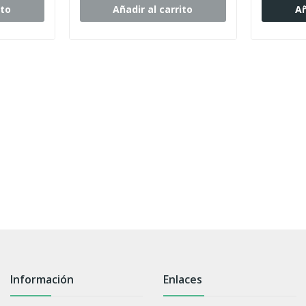
ito
Añadir al carrito
Añ
Información
Enlaces