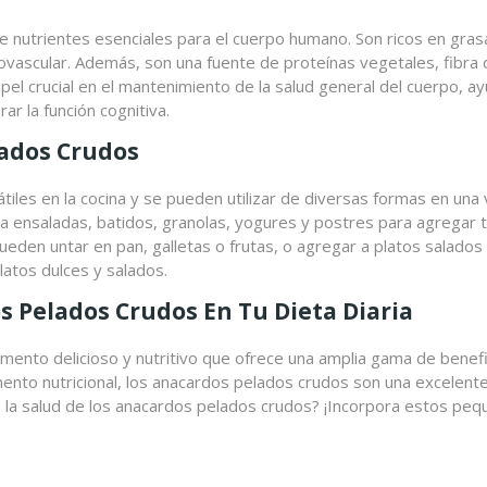
 nutrientes esenciales para el cuerpo humano. Son ricos en gra
iovascular. Además, son una fuente de proteínas vegetales, fibra 
papel crucial en el mantenimiento de la salud general del cuerpo, 
ar la función cognitiva.
lados Crudos
es en la cocina y se pueden utilizar de diversas formas en una v
 a ensaladas, batidos, granolas, yogures y postres para agregar 
eden untar en pan, galletas o frutas, o agregar a platos salado
latos dulces y salados.
s Pelados Crudos En Tu Dieta Diaria
ento delicioso y nutritivo que ofrece una amplia gama de benefici
ento nutricional, los anacardos pelados crudos son una excelente a
ara la salud de los anacardos pelados crudos? ¡Incorpora estos peq