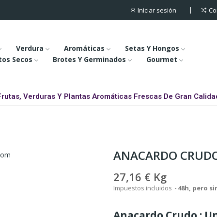
Iniciar sesión
Co
Verdura
Aromáticas
Setas Y Hongos
tos Secos
Brotes Y Germinados
Gourmet
Frutas, Verduras Y Plantas Aromáticas Frescas De Gran Calida
ANACARDO CRUD
27,16 €
Kg
Impuestos incluidos
48h, pero s
Anacardo Crudo : Un