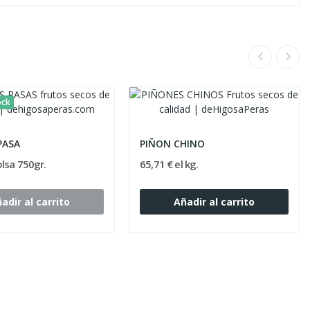
ock
PASA
PIÑON CHINO
olsa 750gr.
65,71 € el kg.
adir al carrito
Añadir al carrito