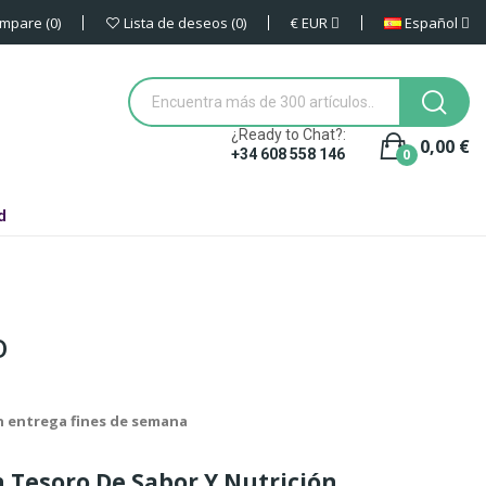
€
EUR
Español
mpare
0
Lista de deseos
0
¿Ready to Chat?:
0,00 €
0
+34 608 558 146
d
O
in entrega fines de semana
 Tesoro De Sabor Y Nutrición