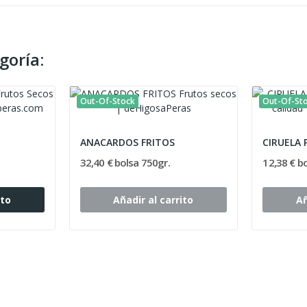
goría:
Out-Of-Stock
Out-Of-St
ANACARDOS FRITOS
CIRUELA 
32,40 € bolsa 750gr.
12,38 € b
ito
Añadir al carrito
Añ